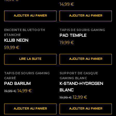
14,99
€
AJOUTER AU PANIER
AJOUTER AU PANIER
ENCEINTE BLUETOOTH
TAPIS DE SOURIS GAMING
ÉPUISÉ
ETANCHE
PAD TEMPLE
KLUB NEON
19,99
€
59,99
€
LIRE LA SUITE
AJOUTER AU PANIER
TAPIS DE SOURIS GAMING
SUPPORT DE CASQUE
PROMO
PROMO
CARRÉ
GAMING BLANC
PAD BARIUM
K-STAND-HYDROGEN
Le
Le
14,99
€
BLANC
19,99
€
prix
prix
Le
Le
12,99
€
19,99
€
initial
actuel
prix
prix
AJOUTER AU PANIER
AJOUTER AU PANIER
était :
est :
initial
actuel