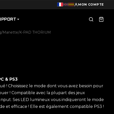
MON COMPTE
UPPORT
g
/
Manette
/
K-PAD THORIUM
C & PS3
oué ! Choisissez le mode dont vous avez besoin pour
uer ! Compatible avec la plupart des jeux
Input. Ses LED lumineux vous indiqueront le mode
e et efficace ! Elle est également compatible PS3 !