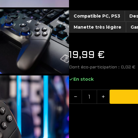
Compatible PC, PS3
Des
Manette très légère
Gar
19,99
€
Dont éco-participation :
0,02
€
En stock
−
+