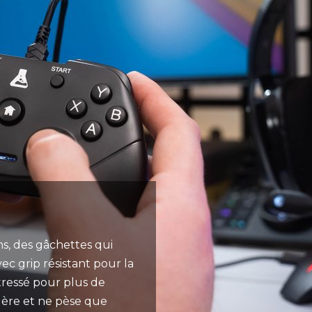
s, des gâchettes qui
ec grip résistant pour la
tressé pour plus de
égère et ne pèse que