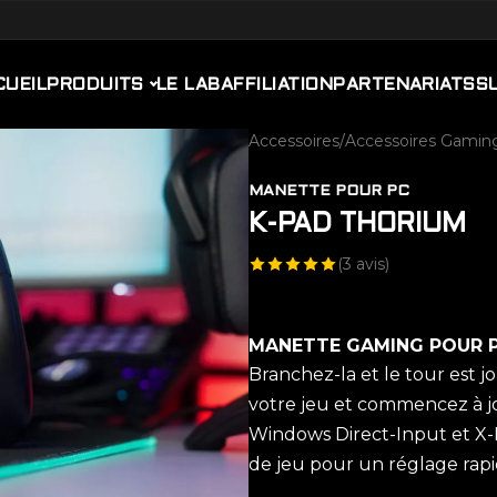
CUEIL
PRODUITS
LE LAB
AFFILIATION
PARTENARIATS
S
Accessoires
/
Accessoires Gamin
MANETTE POUR PC
K-PAD THORIUM
(
3
avis)
MANETTE GAMING POUR P
Branchez-la et le tour est j
votre jeu et commencez à jo
Windows Direct-Input et X-
de jeu pour un réglage rapid