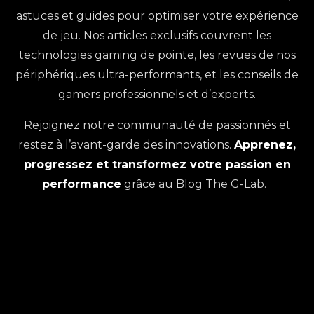
astuces et guides pour optimiser votre expérience
de jeu. Nos articles exclusifs couvrent les
technologies gaming de pointe, les revues de nos
périphériques ultra-performants, et les conseils de
gamers professionnels et d’experts.
Rejoignez notre communauté de passionnés et
restez à l’avant-garde des innovations.
Apprenez,
KEYZ ELITE 450 : COMMENT
PERSONNALISER L’ÉCRAN LCD DE
KEYZ ELITE HE : COMMENT
progressez et transformez votre passion en
VOTRE CLAVIER GAMING
PARAMÉTRER LE RAPID TRIGGER DE
performance
grâce au Blog The G-Lab.
VOTRE CLAVIER MAGNÉTIQUE
CLAVIER MAGNÉTIQUE OU MÉCANIQUE
LIRE PLUS +
: LEQUEL CHOISIR POUR LE GAMING ?
KEYZ ELITE HE : DÉCOUVREZ LE FUTUR
CLAVIER MAGNÉTIQUE GAMING : TOUT
LIRE PLUS +
DES CLAVIERS MAGNÉTIQUES GAMING
COMPRENDRE SUR LA TECHNOLOGIE
HYTALE : COMMENT FABRIQUER ET
LIRE PLUS +
HALL EFFECT
UTILISER LES TÉLÉPORTEURS SUR
MONSTER HUNTER WILDS :
LIRE PLUS +
ORBIS
COMPRENDRE L’AFFINITÉ ET
ARC RAIDERS : NOUVEL ÉVÉNEMENT
LIRE PLUS +
OPTIMISER VOS DÉGÂTS
SHARED WATCH ET RETOUR DU COLD
NIOH 3 : 5 CONSEILS INDISPENSABLES
LIRE PLUS +
SNAP
POUR BIEN DÉBUTER VOTRE
LIRE PLUS +
AVENTURE