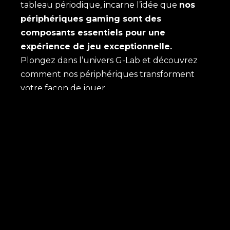
tableau périodique, incarne l’idée que
nos
périphériques gaming sont des
composants essentiels pour une
expérience de jeu exceptionnelle.
Plongez dans l’univers G-Lab et découvrez
comment nos périphériques transforment
votre façon de jouer.
BOUTIQUE
Nos dernières nouveautés
Nos meilleurs ventes
Promotions
Tous nos produits
ACTUALITÉS
Dernier article de blog
Dernière vidéo Youtube
Partenariats