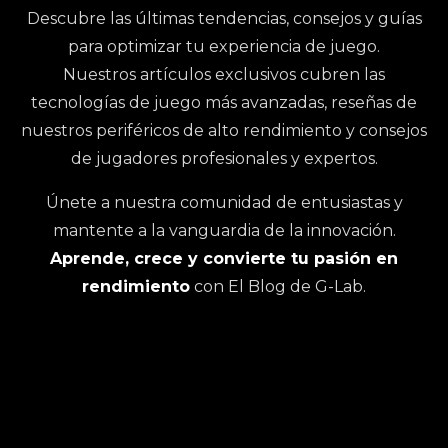
Descubre las últimas tendencias, consejos y guías
para optimizar tu experiencia de juego.
Nuestros artículos exclusivos cubren las
tecnologías de juego más avanzadas, reseñas de
nuestros periféricos de alto rendimiento y consejos
de jugadores profesionales y expertos.
Únete a nuestra comunidad de entusiastas y
mantente a la vanguardia de la innovación.
TECLADOS MECÁNICOS VS TECLADOS
Aprende, crece y convierte tu pasión en
DE MEMBRANA
EL E-SPORT CONQUISTA LA
rendimiento
con El Blog de G-Lab.
TELEVISIÓN
TECLADOS MECÁNICOS VS TECLADOS
LEER MÁS +
DE MEMBRANA
LAS FUNCIONES GAMING DE UN
LEER MÁS +
TECLADO MECÁNICO
LEER MÁS +
TECLADOS : ANTI-GHOSTING, ¿QUÉ ES?
EL SOCIO OFICIAL DE THE G-LAB EN LA
LEER MÁS +
ZLAN
LEER MÁS +
GLOSARIO
LEER MÁS +