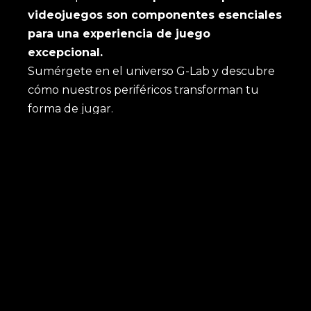
videojuegos son componentes esenciales
para una experiencia de juego
excepcional.
Sumérgete en el universo G-Lab y descubre
cómo nuestros periféricos transforman tu
forma de jugar.
TIENDA
Últimas noticias
Nuestros más vendidos
Promociones
Comercio
NOVEDADES
Noticias
Dernière vidéo Youtube
Asociaciones