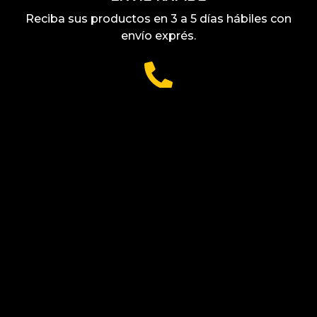
Reciba sus productos en 3 a 5 días hábiles con
envío exprés.
SOPORTE
Contacte con nuestro servicio de atención al
cliente, siempre listo para ayudarle.
ÚNETE A LA COMUNIDAD
¡Únete a nuestra comunidad en las redes sociales
para no perderte ninguna de nuestras novedades e
interactuar con otros apasionados de los
videojuegos! Síguenos y sumérgete en plena