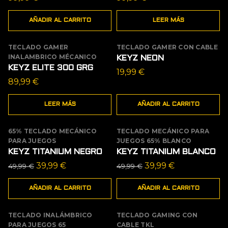
AÑADIR AL CARRITO
LEER MÁS
TECLADO GAMER
TECLADO GAMER CON CABLE
AGOTADO
INALAMBRICO MÉCANICO
KEYZ NEON
KEYZ ELITE 300 GRG
19,99
€
89,99
€
LEER MÁS
AÑADIR AL CARRITO
65% TECLADO MECÁNICO
TECLADO MECÁNICO PARA
OFERTA
OFERTA
PARA JUEGOS
JUEGOS 65% BLANCO
KEYZ TITANIUM NEGRO
KEYZ TITANIUM BLANCO
El
El
El
El
39,99
€
39,99
€
49,99
€
49,99
€
precio
precio
precio
precio
AÑADIR AL CARRITO
AÑADIR AL CARRITO
original
actual
original
actual
era:
es:
era:
es:
TECLADO INALÁMBRICO
49,99 €.
39,99 €.
TECLADO GAMING CON
49,99 €.
39,99 €.
OFERTA
AGOTADO
PARA JUEGOS 65
CABLE TKL