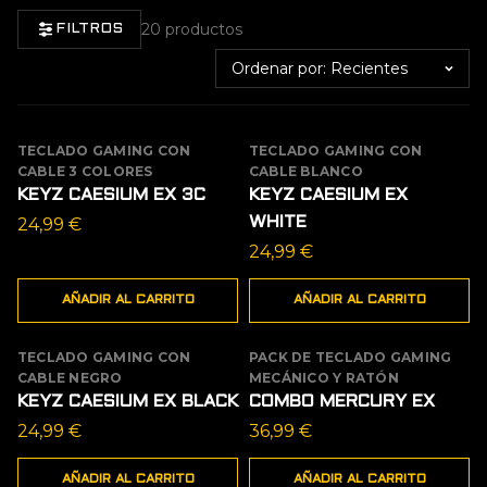
20 productos
FILTROS
Ordenar por
TECLADO GAMING CON
TECLADO GAMING CON
NEW
NEW
CABLE 3 COLORES
CABLE BLANCO
KEYZ CAESIUM EX 3C
KEYZ CAESIUM EX
24,99
€
WHITE
24,99
€
AÑADIR AL CARRITO
AÑADIR AL CARRITO
TECLADO GAMING CON
PACK DE TECLADO GAMING
NEW
CABLE NEGRO
MECÁNICO Y RATÓN
KEYZ CAESIUM EX BLACK
COMBO MERCURY EX
24,99
€
36,99
€
AÑADIR AL CARRITO
AÑADIR AL CARRITO