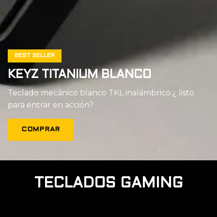
BEST SELLER
KEYZ TITANIUM BLANCO
Teclado mecánico blanco TKL inalámbrico ¿ listo
para entrar en acción?
COMPRAR
TECLADOS GAMING