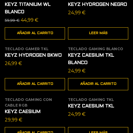
KEYZ TITANIUM WL
KEYZ HYDROGEN NEGRO
BLANCO
24,99
€
El
El
44,99
€
59,99
€
precio
precio
AÑADIR AL CARRITO
LEER MÁS
original
actual
era:
es:
TECLADO GAMER TKL
59,99 €.
44,99 €.
TECLADO GAMING BLANCO
KEYZ HYDROGEN BKWO
KEYZ CAESIUM TKL
26,99
€
BLANCO
24,99
€
AÑADIR AL CARRITO
AÑADIR AL CARRITO
TECLADO GAMING CON
TECLADO GAMING TKL
AGOTADO
CABLE RGB
KEYZ CAESIUM TKL
KEYZ CAESIUM
24,99
€
29,99
€