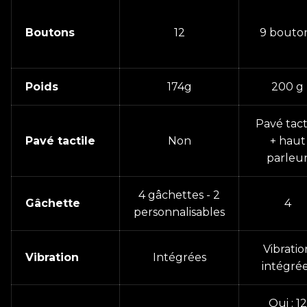
Boutons
12
9 bouto
Poids
174g
200 g
Pavé tact
Pavé tactile
Non
+ haut
parleu
4 gâchettes - 2
Gâchette
4
personnalisables
Vibratio
Vibration
Intégrées
intégré
Oui : 12