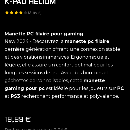
K-PAD HELIUM
(
3
avis)
Manette PC filaire pour gaming
New 2024 - Découvrez la
manette pc filaire
dernière génération offrant une connexion stable
et des vibrations immersives. Ergonomique et
légère, elle assure un confort optimal pour les
longues sessions de jeu. Avec des boutons et
gâchettes personnalisables, cette
manette
gaming pour pc
est idéale pour les joueurs sur
PC
et
PS3
recherchant performance et polyvalence.
19,99
€
Dont éco-participation :
0,04
€