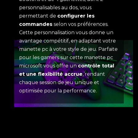
personnalisables au dos, vous
permettant de
configurer les
commandes
selon vos préférences.
Cette personnalisation vous donne un
avantage compétitif, en adaptant votre
manette pc à votre style de jeu. Parfaite
pour les gamers sur cette manette pc
microsoft vous offre un
contrôle total
et une flexibilité accrue
, rendant
chaque session de jeu unique et
optimisée pour la performance.