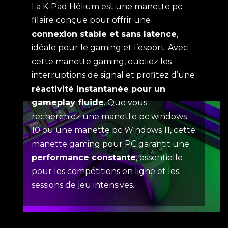
La K-Pad Hélium est une manette pc
filaire conçue pour offrir une
connexion stable et sans latence
,
idéale pour le gaming et l’esport. Avec
cette manette gaming, oubliez les
interruptions de signal et profitez d’une
réactivité instantanée pour un
gameplay fluide
. Que vous
recherchiez une manette pc windows
10 ou une manette pc Windows 11, cette
manette gaming pour PC garantit une
performance constante
, essentielle
pour les compétitions en ligne et les
sessions de jeu intensives.