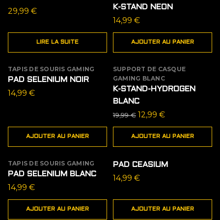
K-STAND NEON
29,99
€
14,99
€
LIRE LA SUITE
AJOUTER AU PANIER
TAPIS DE SOURIS GAMING
SUPPORT DE CASQUE
PROMO
GAMING BLANC
PAD SELENIUM NOIR
K-STAND-HYDROGEN
14,99
€
BLANC
Le
Le
12,99
€
19,99
€
prix
prix
AJOUTER AU PANIER
AJOUTER AU PANIER
initial
actuel
était :
est :
19,99 €.
12,99 €.
TAPIS DE SOURIS GAMING
PAD CEASIUM
PAD SELENIUM BLANC
14,99
€
14,99
€
AJOUTER AU PANIER
AJOUTER AU PANIER