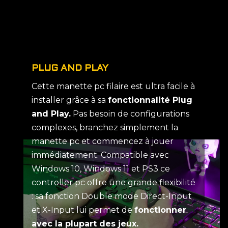
PLUG AND PLAY
Cette manette pc filaire est ultra facile à
installer grâce à sa
fonctionnalité Plug
and Play.
Pas besoin de configurations
complexes, branchez simplement la
manette pc et commencez à jouer
immédiatement. Compatible avec
Windows 10, Windows 11 et PS3 ce
controller pc offre une grande flexibilité
: sa fonction Double mode Direct-Input
et X-Input lui permet de
fonctionner
avec la plupart des jeux.