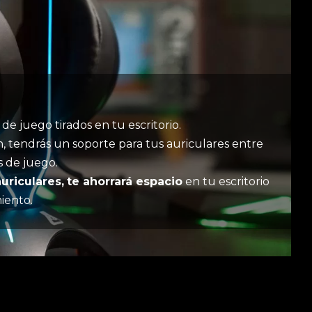
de juego tirados en tu escritorio.
, tendrás un soporte para tus auriculares entre
s de juego.
uriculares,
te ahorrará espacio
en tu escritorio
miento.