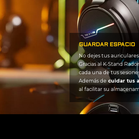
GUARDAR ESPACIO
No dejes tus auriculares 
Gracias al K-Stand Radon
cada una de tus sesione
Además de
cuidar tus a
al facilitar su almacena