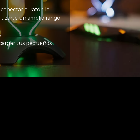
conectar el ratón lo
ntizarte un amplio rango
!
e cargar tus pequeños