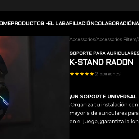
OME
PRODUCTOS
EL LAB
AFILIACIÓN
COLABORACIÓN
Accessorios
/
Accessorios Filters
/
SOPORTE PARA AURICULARES
K-STAND RADON
(
2
opiniones)
¡UN SOPORTE UNIVERSAL 
¡Organiza tu instalación co
mayoría de auriculares para 
en el juego, ¡garantiza la lo