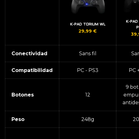
K-PAD
K-PAD TORIUM WL
P
29,99
€
39
Conectividad
Sans fil
San
Compatibilidad
PC - PS3
PC 
9 bot
Botones
12
empu
antide
Peso
248g
20