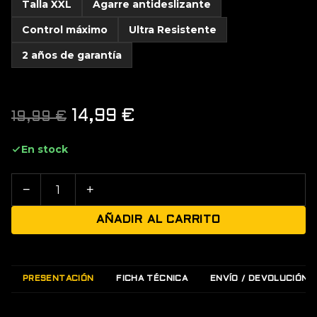
Talla XXL
Agarre antideslizante
Control máximo
Ultra Resistente
2 años de garantía
El
El
14,99
€
19,99
€
precio
precio
En stock
original
actual
−
+
era:
es:
AÑADIR AL CARRITO
19,99 €.
14,99 €.
PRESENTACIÓN
FICHA TÉCNICA
ENVÍO / DEVOLUCIÓN