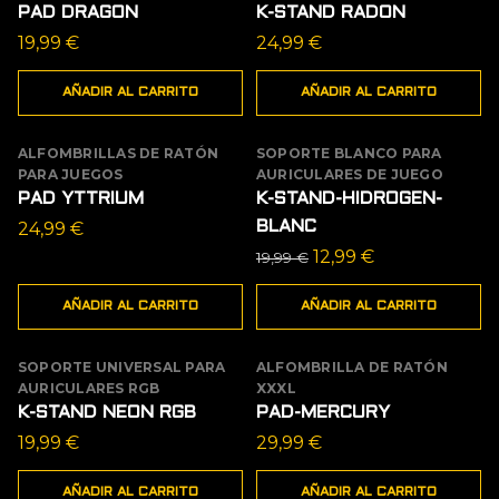
PAD DRAGON
K-STAND RADON
19,99
€
24,99
€
AÑADIR AL CARRITO
AÑADIR AL CARRITO
ALFOMBRILLAS DE RATÓN
SOPORTE BLANCO PARA
OFERTA
PARA JUEGOS
AURICULARES DE JUEGO
PAD YTTRIUM
K-STAND-HIDROGEN-
24,99
€
BLANC
El
El
12,99
€
19,99
€
precio
precio
AÑADIR AL CARRITO
AÑADIR AL CARRITO
original
actual
era:
es:
19,99 €.
12,99 €.
SOPORTE UNIVERSAL PARA
ALFOMBRILLA DE RATÓN
AURICULARES RGB
XXXL
K-STAND NEON RGB
PAD-MERCURY
19,99
€
29,99
€
AÑADIR AL CARRITO
AÑADIR AL CARRITO