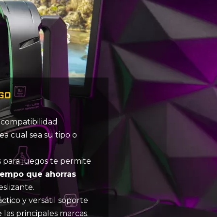
GO
 compatibilidad
ea cual sea su tipo o
s para juegos te permite
tiempo que ahorras
eslizante.
ctico y versátil soporte
 las principales marcas.