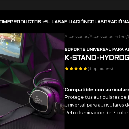
OME
PRODUCTOS
EL LAB
AFILIACIÓN
COLABORACIÓN
Accessorios
/
Accessorios Filters
/
SOPORTE UNIVERSAL PARA A
K-STAND-HYDRO
(
3
opiniones)
Compatible con auricular
Protege tus auriculares de 
universal para auriculares 
Retroiluminación de 7 colo