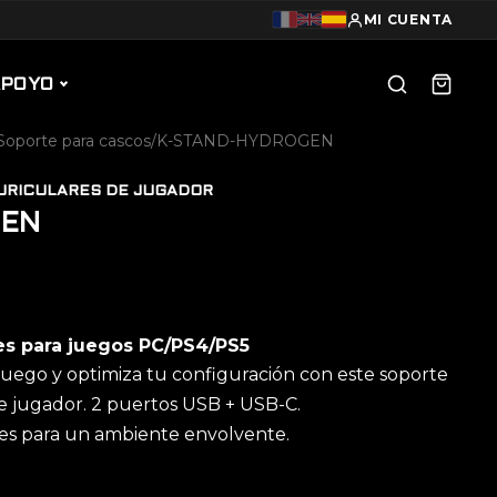
MI CUENTA
APOYO
Soporte para cascos
/
K-STAND-HYDROGEN
URICULARES DE JUGADOR
GEN
es para juegos PC/PS4/PS5
juego y optimiza tu configuración con este soporte
de jugador. 2 puertos USB + USB-C.
res para un ambiente envolvente.