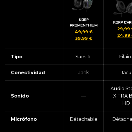
KORP
KORP CAR
PROMENTHIUM
29,99
49,99
€
El
24,99
El
El
39,99
€
precio
precio
precio
origina
original
actual
era:
Tipo
Sans fil
Filair
era:
es:
29,99 
49,99 €.
39,99 €.
Conectividad
Jack
Jack
Audio St
Sonido
—
X TRA B
HD
Micrófono
Détachable
Détacha