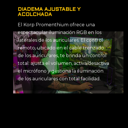
DIADEMA AJUSTABLE Y
ACOLCHADA
El Korp Promenthium ofrece una
espectacular iluminación RGB en los
laterales de los auriculares. El control
remoto, ubicado en el cable trenzado
de los auriculares, te brinda un control
total: ajusta el volumen, activa/desactiva
el micrófono y gestiona la iluminación
de los auriculares con total facilidad.