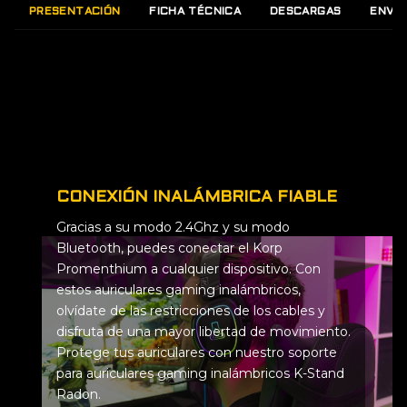
PRESENTACIÓN
FICHA TÉCNICA
DESCARGAS
ENVÍO
49,99 €.
39,99 €.
CONEXIÓN INALÁMBRICA FIABLE
Gracias a su modo 2.4Ghz y su modo
Bluetooth, puedes conectar el Korp
Promenthium a cualquier dispositivo. Con
estos auriculares gaming inalámbricos,
olvídate de las restricciones de los cables y
disfruta de una mayor libertad de movimiento.
Protege tus auriculares con nuestro soporte
para auriculares gaming inalámbricos K-Stand
Radon.