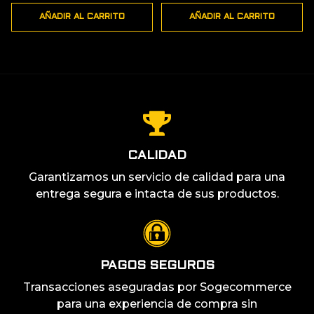
precio
precio
AÑADIR AL CARRITO
AÑADIR AL CARRITO
original
actual
era:
es:
39,99 €.
29,99 €.
CALIDAD
Garantizamos un servicio de calidad para una
entrega segura e intacta de sus productos.
PAGOS SEGUROS
Transacciones aseguradas por Sogecommerce
para una experiencia de compra sin