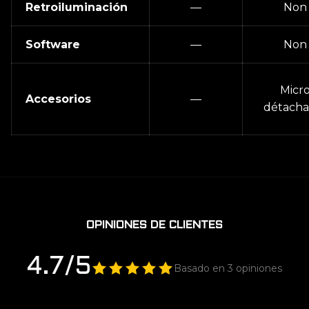
Retroiluminación
—
Non
Software
—
Non
Micr
Accesorios
—
détacha
OPINIONES DE CLIENTES
4.7/5
Basado en 3 opiniones