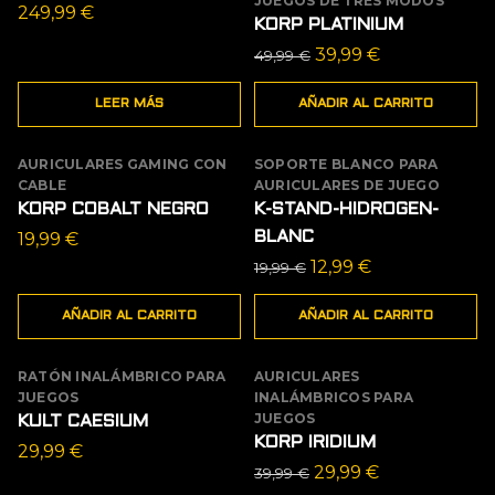
JUEGOS DE TRES MODOS
249,99
€
KORP PLATINIUM
El
El
39,99
€
49,99
€
precio
precio
LEER MÁS
AÑADIR AL CARRITO
original
actual
era:
es:
49,99 €.
39,99 €.
AURICULARES GAMING CON
SOPORTE BLANCO PARA
OFERTA
CABLE
AURICULARES DE JUEGO
KORP COBALT NEGRO
K-STAND-HIDROGEN-
19,99
€
BLANC
El
El
12,99
€
19,99
€
precio
precio
AÑADIR AL CARRITO
AÑADIR AL CARRITO
original
actual
era:
es:
19,99 €.
12,99 €.
RATÓN INALÁMBRICO PARA
AURICULARES
OFERTA
JUEGOS
INALÁMBRICOS PARA
JUEGOS
KULT CAESIUM
KORP IRIDIUM
29,99
€
El
El
29,99
€
39,99
€