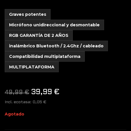
Graves potentes
Micrófono unidireccional y desmontable
RGB GARANTÍA DE 2 AÑOS
inalámbrico Bluetooth / 2.4Ghz / cableado
Compatibilidad multiplataforma
MULTIPLATAFORMA
El
El
39,99
€
49,99
€
precio
precio
Incl. ecotasa:
0,05
€
original
actual
Agotado
era:
es: