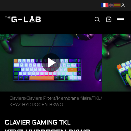
Claviers
/
Claviers Filters
/
Membrane filaire
/
TKL
/
KEYZ HYDROGEN BKWO
CLAVIER GAMING TKL