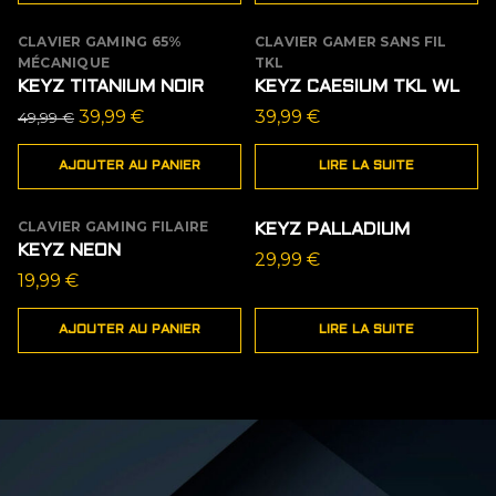
était :
est :
44,99 €.
29,99 €.
CLAVIER GAMING 65%
CLAVIER GAMER SANS FIL
PROMO
ÉPUISÉ
MÉCANIQUE
TKL
KEYZ TITANIUM NOIR
KEYZ CAESIUM TKL WL
Le
Le
39,99
€
39,99
€
49,99
€
prix
prix
AJOUTER AU PANIER
LIRE LA SUITE
initial
actuel
était :
est :
49,99 €.
39,99 €.
CLAVIER GAMING FILAIRE
ÉPUISÉ
KEYZ PALLADIUM
KEYZ NEON
29,99
€
19,99
€
AJOUTER AU PANIER
LIRE LA SUITE