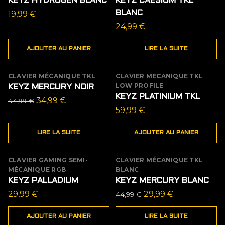
KEYZ HYDROGEN BLANC
KEYZ CAESIUM TKL
19,99
€
BLANC
24,99
€
AJOUTER AU PANIER
LIRE LA SUITE
CLAVIER MÉCANIQUE TKL
CLAVIER MECANIQUE TKL
ÉPUISÉ
LOW PROFILE
KEYZ MERCURY NOIR
PROMO
KEYZ PLATINIUM TKL
Le
Le
34,99
€
44,99
€
59,99
€
prix
prix
initial
actuel
LIRE LA SUITE
AJOUTER AU PANIER
était :
est :
44,99 €.
34,99 €.
CLAVIER GAMING SEMI-
CLAVIER MÉCANIQUE TKL
ÉPUISÉ
MÉCANIQUE RGB
BLANC
PROMO
KEYZ PALLADIUM
KEYZ MERCURY BLANC
Le
Le
29,99
€
29,99
€
44,99
€
prix
prix
AJOUTER AU PANIER
LIRE LA SUITE
initial
actuel