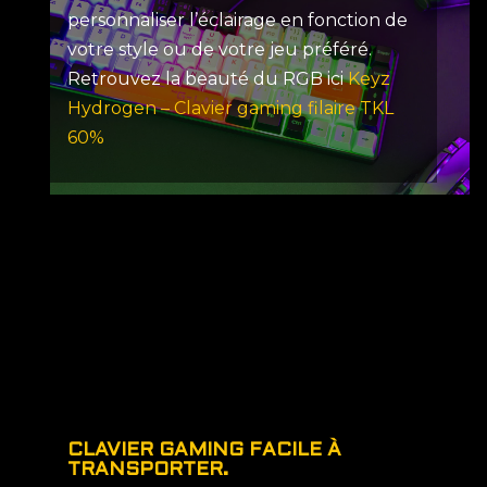
personnaliser l’éclairage en fonction de
votre style ou de votre jeu préféré.
Retrouvez la beauté du RGB ici
Keyz
Hydrogen – Clavier gaming filaire TKL
60%
CLAVIER GAMING FACILE À
TRANSPORTER.