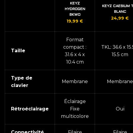
KEYZ
KEYZ CAESIUM 
HYDROGEN
BLANC
BKWO
24,99
€
19,99
€
‎Format
compact :
TKL: ‎36.6 x 15.
Taille
31.6 x 4 x
15.5 cm
10.4 cm
Type de
Membrane
Membrane
clavier
Éclairage
Rétroéclairage
Fixe
Oui
multicolore
Connectivité
Filaire
Filaire