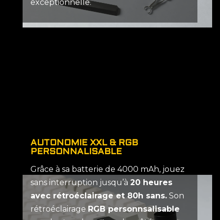
exceptionnelle.
AUTONOMIE XXL & RGB
PERSONNALISABLE
Grâce à sa batterie de 4000 mAh, jouez
sans interruption jusqu’à
20 heures
avec rétroéclairage et 80h sans.
Son
rétroéclairage
RGB personnsalisable