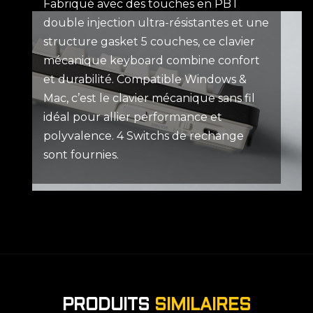
Fabriqué avec des touches en PBT
double injection ultra-résistantes et une
structure gasket 5 couches, ce clavier
mécanique keyboard combine confort
et durabilité. Compatible Windows &
Mac, c’est le clavier mécanique sans fil
idéal pour allier performance et
polyvalence. 4 Switchs de rechange
sont fournies.
PRODUITS
SIMILAIRES