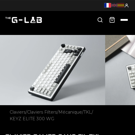
Claviers
/
Claviers Filters
/
Mécanique
/
TKL
/
KEYZ ELITE 300 WG