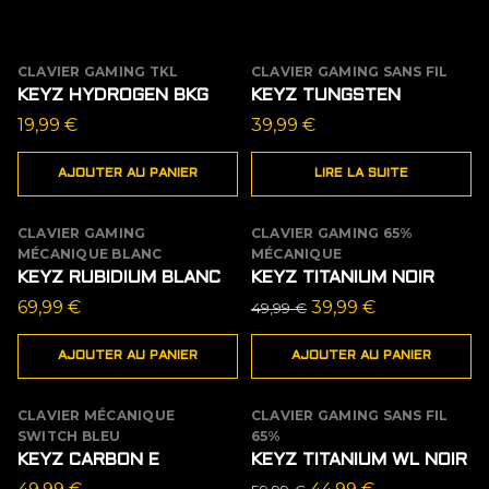
CLAVIER GAMING TKL
CLAVIER GAMING SANS FIL
ÉPUISÉ
KEYZ HYDROGEN BKG
KEYZ TUNGSTEN
19,99
€
39,99
€
AJOUTER AU PANIER
LIRE LA SUITE
CLAVIER GAMING
CLAVIER GAMING 65%
PROMO
MÉCANIQUE BLANC
MÉCANIQUE
KEYZ RUBIDIUM BLANC
KEYZ TITANIUM NOIR
Le
Le
69,99
€
39,99
€
49,99
€
prix
prix
AJOUTER AU PANIER
AJOUTER AU PANIER
initial
actuel
était :
est :
49,99 €.
39,99 €.
CLAVIER MÉCANIQUE
CLAVIER GAMING SANS FIL
ÉPUISÉ
PROMO
SWITCH BLEU
65%
KEYZ CARBON E
KEYZ TITANIUM WL NOIR
Le
Le