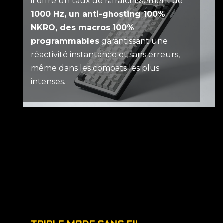
il offre un taux de rafraîchissement de
1000 Hz, un anti-ghosting 100%
NKRO, des macros 100%
programmables
garantissant une
réactivité instantanée et sans erreurs,
même dans les combats les plus
intenses.