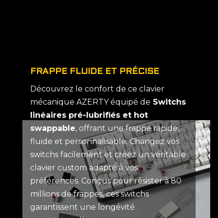
FRAPPE FLUIDE ET PRÉCISE
Découvrez le confort de ce clavier
mécanique AZERTY équipé de
Switchs
linéaires pré-lubrifiés et hot
swappable
, offrant une frappe rapide,
fluide et personnalisable. Changez vos
switchs facilement et créez un véritable
clavier custom adapté à vos
préférences. Conçus pour résister à 80
millions de frappes, ces switchs
garantissent une longévité