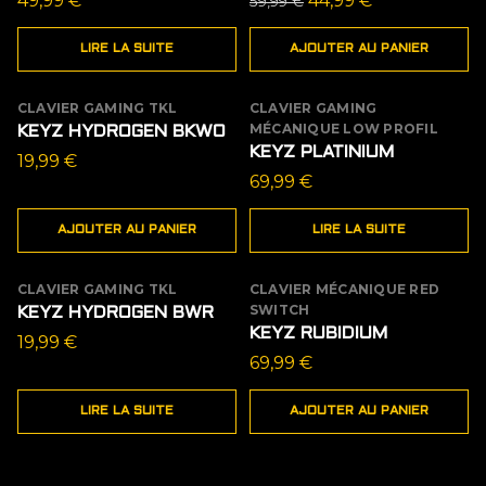
49,99
€
44,99
€
59,99
€
prix
prix
LIRE LA SUITE
AJOUTER AU PANIER
initial
actuel
était :
est :
59,99 €.
44,99 €.
CLAVIER GAMING TKL
CLAVIER GAMING
ÉPUISÉ
MÉCANIQUE LOW PROFIL
KEYZ HYDROGEN BKWO
KEYZ PLATINIUM
19,99
€
69,99
€
AJOUTER AU PANIER
LIRE LA SUITE
CLAVIER GAMING TKL
CLAVIER MÉCANIQUE RED
ÉPUISÉ
SWITCH
KEYZ HYDROGEN BWR
KEYZ RUBIDIUM
19,99
€
69,99
€
LIRE LA SUITE
AJOUTER AU PANIER