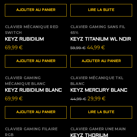
AJOUTER AU PANIER
LIRE LA SUITE
CLAVIER MÉCANIQUE RED
CLAVIER GAMING SANS FIL
PROMO
SWITCH
65%
KEYZ RUBIDIUM
KEYZ TITANIUM WL NOIR
Le
Le
69,99
€
44,99
€
59,99
€
prix
prix
AJOUTER AU PANIER
AJOUTER AU PANIER
initial
actuel
était :
est :
59,99 €.
44,99 €.
CLAVIER GAMING
CLAVIER MÉCANIQUE TKL
ÉPUISÉ
MÉCANIQUE BLANC
BLANC
PROMO
KEYZ RUBIDIUM BLANC
KEYZ MERCURY BLANC
Le
Le
69,99
€
29,99
€
44,99
€
prix
prix
AJOUTER AU PANIER
LIRE LA SUITE
initial
actuel
était :
est :
44,99 €.
29,99 €.
CLAVIER GAMING FILAIRE
CLAVIER GAMER UNE MAIN
ÉPUISÉ
PROMO
RGB
KEYZ THORIUM