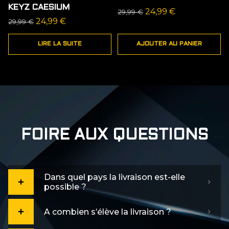
PROMO
KEYZ CAESIUM
Le
Le
24,99
€
29,99
€
Le
Le
24,99
€
29,99
€
prix
prix
prix
prix
initial
actuel
LIRE LA SUITE
AJOUTER AU PANIER
initial
actuel
était :
est :
était :
est :
29,99 €.
24,99 €.
29,99 €.
24,99 €.
FOIRE AUX QUESTIONS
Dans quel pays la livraison est-elle
possible ?
A combien s’élève la livraison ?