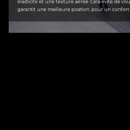
élasticité et une texture aérée. Cela évite de vo
garantit une meilleure position, pour un confo