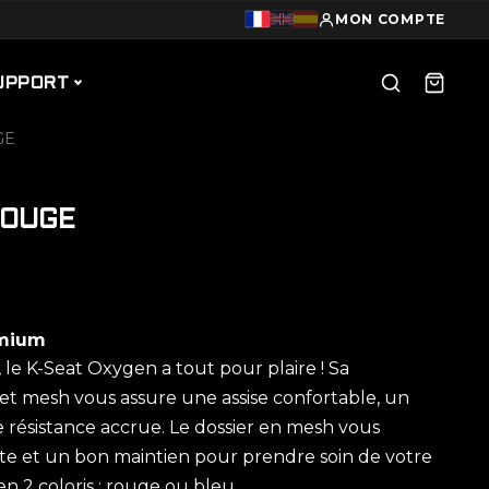
MON COMPTE
UPPORT
GE
ROUGE
emium
 le K-Seat Oxygen a tout pour plaire ! Sa
et mesh vous assure une assise confortable, un
résistance accrue. Le dossier en mesh vous
aite et un bon maintien pour prendre soin de votre
en 2 coloris : rouge ou bleu