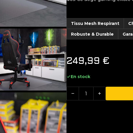
Tissu Mesh Respirant
C
Robuste & Durable
Gara
249,99
€
En stock
−
+