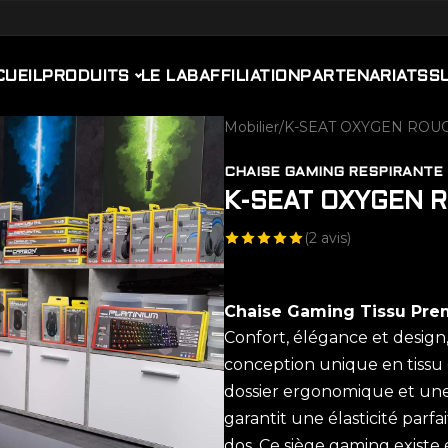
CUEIL
PRODUITS
LE LAB
AFFILIATION
PARTENARIATS
S
Mobilier
/
K-SEAT OXYGEN ROU
CHAISE GAMING RESPIRANTE
K-SEAT OXYGEN 
(
2
avis)
Chaise Gaming Tissu Pr
Confort, élégance et design,
conception unique en tissu 
dossier ergonomique et une 
garantit une élasticité parf
dos. Ce siège gaming existe 