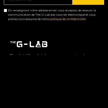
En renseignant votre adresse email, vous acceptez de recevoir la
communication de The G-Lab par courrier électronique et vous
prenez connaissance de notre
politique de confidentialité
The G-LAB, spécialiste en conception de
périphérique gaming en France, intègre
les
technologies les plus avancées
pour
satisfaire les besoins des joueurs, qu’ils soient
amateurs ou semi-professionnels. Chaque
produit, baptisé d’après un élément du
tableau périodique, incarne l’idée que
nos
périphériques gaming sont des
composants essentiels pour une