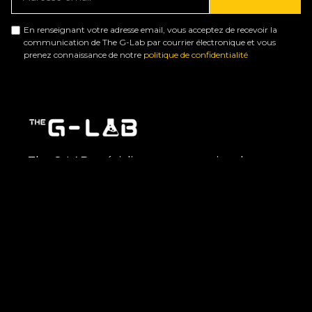
En renseignant votre adresse email, vous acceptez de recevoir la
communication de The G-Lab par courrier électronique et vous
prenez connaissance de notre
politique de confidentialité
The G-LAB, spécialiste en conception de
périphérique gaming en France, intègre
les
technologies les plus avancées
pour
satisfaire les besoins des joueurs, qu’ils soient
amateurs ou semi-professionnels. Chaque
produit, baptisé d’après un élément du
tableau périodique, incarne l’idée que
nos
périphériques gaming sont des
composants essentiels pour une