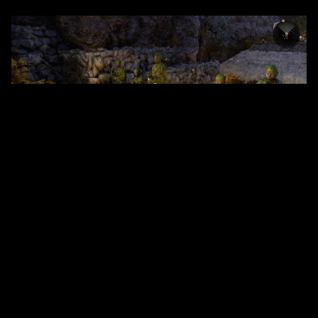
Dans les sanctuaires, les points obtenus peuvent
être répartis selon vos priorités : récupération de Ki
plus rapide, réduction des dégâts liés à la
corruption ou amélioration de l’efficacité des soins.
L’avantage majeur réside dans la flexibilité : Vous
pouvez redistribuer ces points librement selon vos