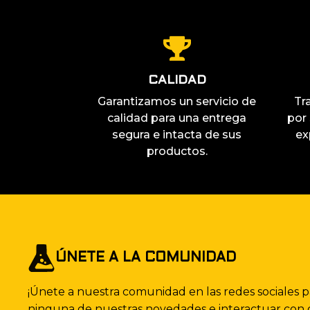
CALIDAD
Garantizamos un servicio de
Tr
calidad para una entrega
por
segura e intacta de sus
ex
productos.
ÚNETE A LA COMUNIDAD
¡Únete a nuestra comunidad en las redes sociales 
ninguna de nuestras novedades e interactuar con 