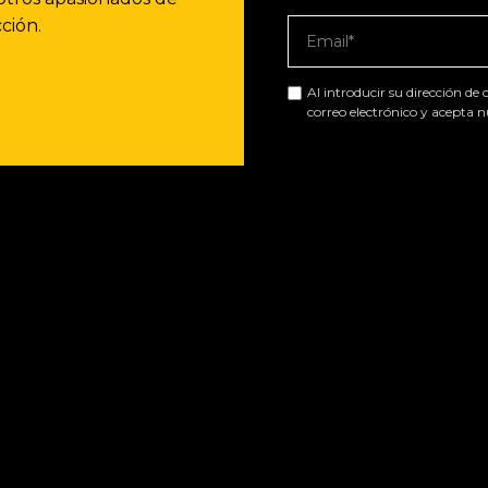
ción.
Al introducir su dirección de
correo electrónico y acepta 
 videojuegos en Francia, incorpora
las tecnologías más
. Cada producto, bautizado con el nombre de un elemento
ponentes esenciales para una experiencia de juego
uestros periféricos transforman tu forma de jugar.
S
THE G-LAB
El laboratorio