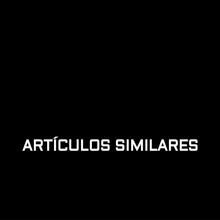
EL E-SPORT CONQUISTA LA
TELEVISIÓN
ARTÍCULOS SIMILARES
LEER MÁS +