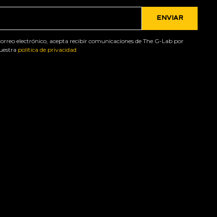
 correo electrónico, acepta recibir comunicaciones de The G-Lab por
nuestra
política de privacidad
 avanzadas
para satisfacer las necesidades de los
 de la tabla periódica, encarna la idea de que
 excepcional.
ASISTENCIA
Descargar software