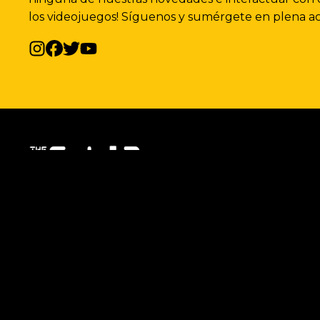
los videojuegos! Síguenos y sumérgete en plena ac
G-LAB, especialista en el diseño de periféricos para
jugadores, ya sean aficionados o semiprofesionales
nuestros periféricos para videojuegos son com
Sumérgete en el universo G-Lab y descubre cómo n
TIENDA
NOVEDADE
Últimas noticias
Noticias