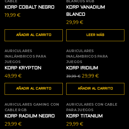
CABLE
BLANCOS RGB
KORP COBALT NEGRO
KORP VANADIUM
19,99
€
BLANCO
29,99
€
AÑADIR AL CARRITO
LEER MÁS
AURICULARES
AURICULARES
OFERTA
INALÁMBRICOS PARA
INALÁMBRICOS PARA
JUEGOS
JUEGOS
KORP KRYPTON
KORP IRIDIUM
El
El
49,99
€
29,99
€
39,99
€
precio
precio
AÑADIR AL CARRITO
AÑADIR AL CARRITO
original
actual
era:
es:
39,99 €.
29,99 €.
AURICULARES GAMING CON
AURICULARES CON CABLE
CABLE RGB
PARA JUEGOS
KORP RADIUM NEGRO
KORP TITANIUM
29,99
€
29,99
€