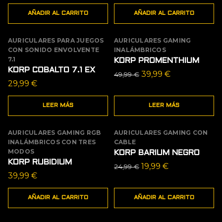
AÑADIR AL CARRITO
AÑADIR AL CARRITO
AURICULARES PARA JUEGOS
AURICULARES GAMING
AGOTADO
AGOTADO
CON SONIDO ENVOLVENTE
INALÁMBRICOS
OFERTA
7.1
KORP PROMENTHIUM
KORP COBALTO 7.1 EX
El
El
39,99
€
49,99
€
29,99
€
precio
precio
original
actual
LEER MÁS
LEER MÁS
era:
es:
49,99 €.
39,99 €.
AURICULARES GAMING RGB
AURICULARES GAMING CON
OFERTA
INALÁMBRICOS CON TRES
CABLE
MODOS
KORP BARIUM NEGRO
KORP RUBIDIUM
El
El
19,99
€
24,99
€
39,99
€
precio
precio
original
actual
AÑADIR AL CARRITO
AÑADIR AL CARRITO
era:
es:
24,99 €.
19,99 €.