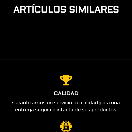
DE MEMBRANA
EL E-SPORT CONQUISTA LA
ARTÍCULOS SIMILARES
TELEVISIÓN
TECLADOS MECÁNICOS VS TECLADOS
LEER MÁS +
DE MEMBRANA
LEER MÁS +
LEER MÁS +
CALIDAD
Garantizamos un servicio de calidad para una
entrega segura e intacta de sus productos.