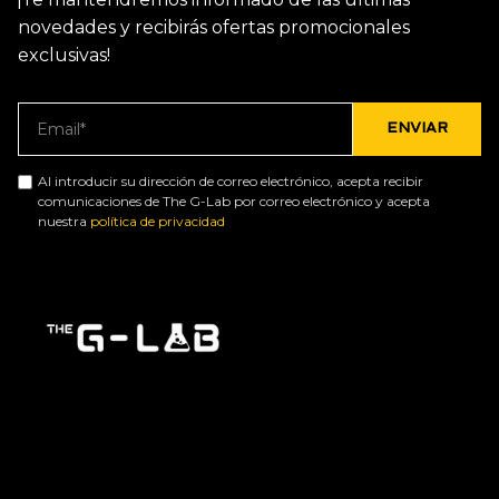
novedades y recibirás ofertas promocionales
exclusivas!
Al introducir su dirección de correo electrónico, acepta recibir
comunicaciones de The G-Lab por correo electrónico y acepta
nuestra
política de privacidad
G-LAB, especialista en el diseño de periféricos
para videojuegos en Francia, incorpora
las
tecnologías más avanzadas
para satisfacer
las necesidades de los jugadores, ya sean